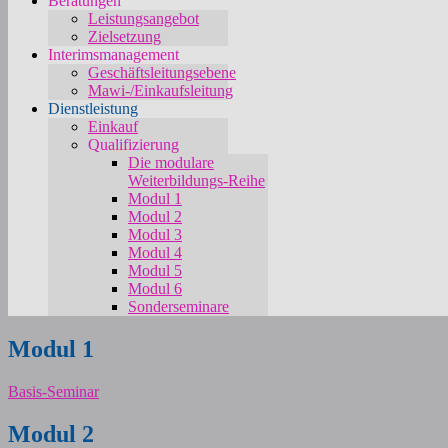
Beratungen
Leistungsangebot
Zielsetzung
Interimsmanagement
Geschäftsleitungsebene
Mawi-/Einkaufsleitung
Dienstleistung
Einkauf
Qualifizierung
Die modulare
Weiterbildungs-Reihe
Modul 1
Modul 2
Modul 3
Modul 4
Modul 5
Modul 6
Sonderseminare
Modul 1
Basis-Seminar
Modul 2