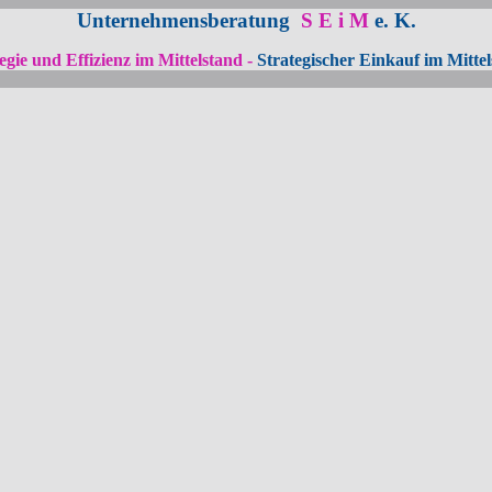
Unternehmensberatung
S E i M
e. K.
egie und Effizienz im Mittelstand -
Strategischer Einkauf im Mitte