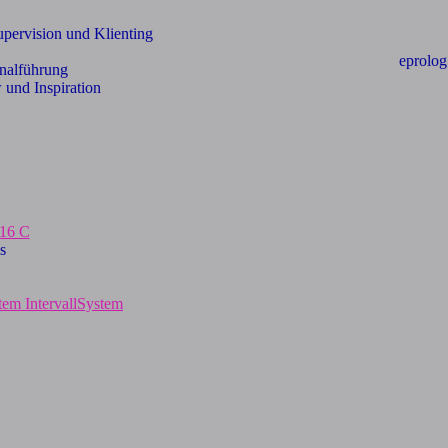
pervision und Klienting
eprolog
onalführung
und Inspiration
s